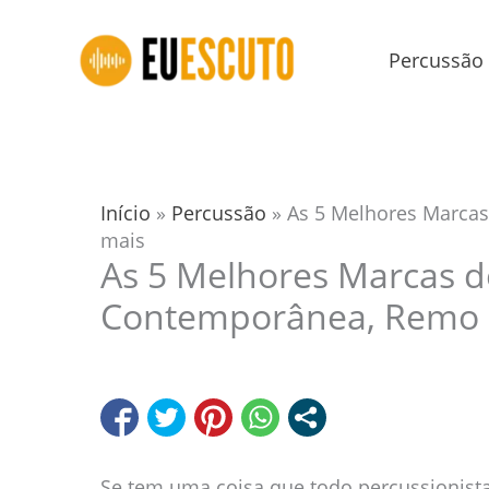
Ir
para
Percussão
o
conteúdo
Início
»
Percussão
»
As 5 Melhores Marca
mais
As 5 Melhores Marcas d
Contemporânea, Remo 
Se tem uma coisa que todo percussionist