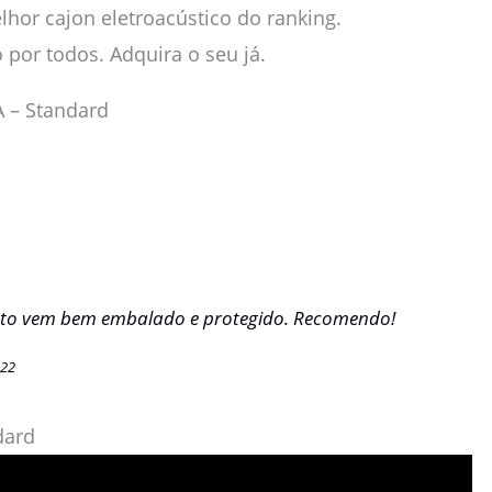
lhor cajon eletroacústico do ranking.
por todos. Adquira o seu já.
A – Standard
duto vem bem embalado e protegido. Recomendo!
022
dard