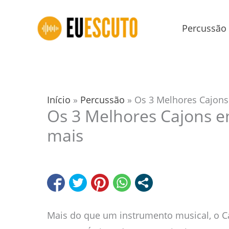
Ir
para
Percussão
o
conteúdo
Início
»
Percussão
»
Os 3 Melhores Cajons 
Os 3 Melhores Cajons em
mais
Mais do que um instrumento musical, o 