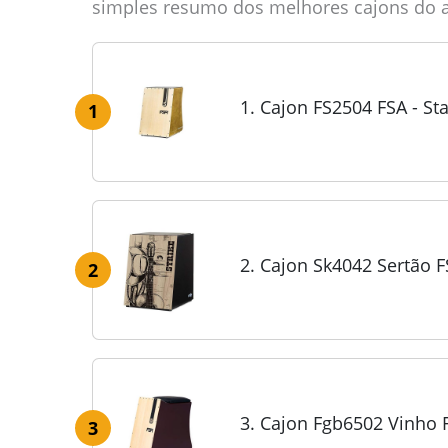
simples resumo dos melhores cajons do 
1. Cajon FS2504 FSA - St
1
2. Cajon Sk4042 Sertão FS
2
3. Cajon Fgb6502 Vinho 
3