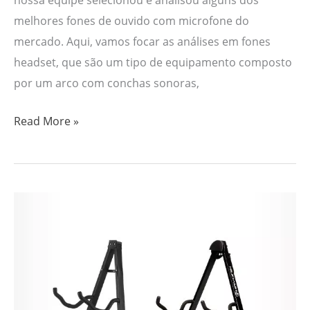
melhores fones de ouvido com microfone do
mercado. Aqui, vamos focar as análises em fones
headset, que são um tipo de equipamento composto
por um arco com conchas sonoras,
Read More »
Os
8
Melhores
Suportes
para
Violão