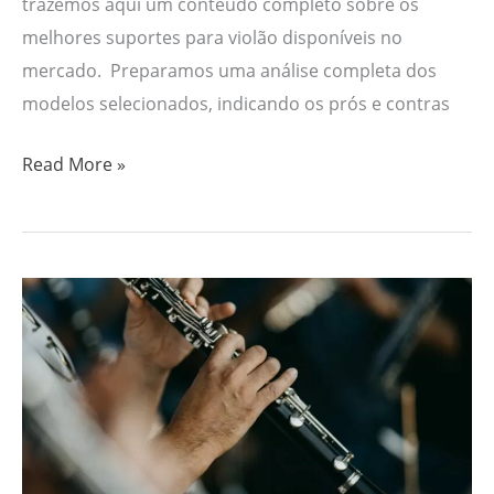
trazemos aqui um conteúdo completo sobre os
melhores suportes para violão disponíveis no
mercado. Preparamos uma análise completa dos
modelos selecionados, indicando os prós e contras
Read More »
Os
4
Melhores
Clarinetes
2024