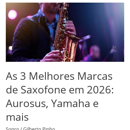
As
3
Melhores
Marcas
de
Saxofone
em
2026:
As 3 Melhores Marcas
Aurosus,
Yamaha
de Saxofone em 2026:
e
Aurosus, Yamaha e
mais
mais
Sopro
/
Gilberto Pinho