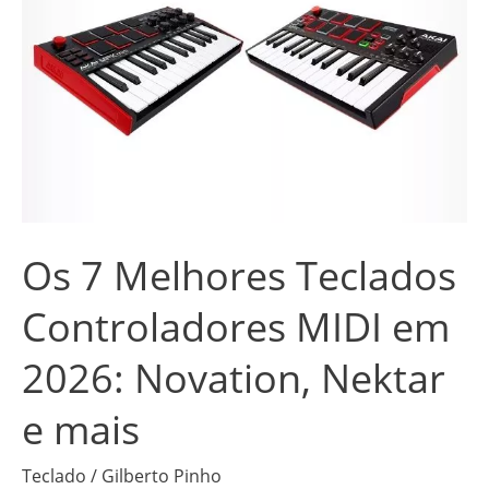
Melhores
Teclados
Controladores
MIDI
em
2026:
Novation,
Nektar
Os 7 Melhores Teclados
e
mais
Controladores MIDI em
2026: Novation, Nektar
e mais
Teclado
/
Gilberto Pinho