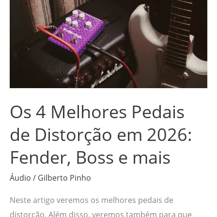
4
Melhores
Pedais
de
Distorção
em
2026:
Os 4 Melhores Pedais
Fender,
Boss
de Distorção em 2026:
e
Fender, Boss e mais
mais
Áudio
/
Gilberto Pinho
Neste artigo veremos os melhores pedais de
distorção. Além disso, veremos também para que