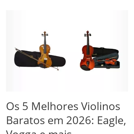
Os
5
Melhores
Violinos
Baratos
em
2026:
Eagle,
Vogga
e
Os 5 Melhores Violinos
mais
Baratos em 2026: Eagle,
Vogga e mais