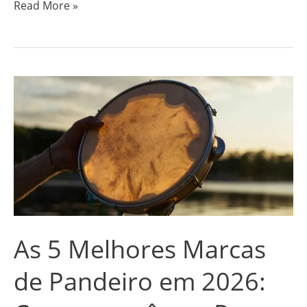
Read More »
As
5
Melhores
Marcas
de
Pandeiro
em
2026:
As 5 Melhores Marcas
Contemporânea,
Remo
de Pandeiro em 2026:
e