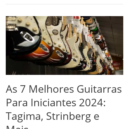
As
7
Melhores
Guitarras
Para
Iniciantes
2024:
Tagima,
As 7 Melhores Guitarras
Strinberg
e
Para Iniciantes 2024:
Mais
Tagima, Strinberg e