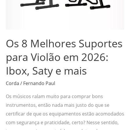
em
2026:
Ibox,
Saty
Os 8 Melhores Suportes
e
mais
para Violão em 2026:
Ibox, Saty e mais
Corda
/
Fernando Paul
Os músicos ralam muito para comprar bons
instrumentos, então nada mais justo do que se
certificar de que os equipamentos estão acomodados
com segurança e praticidade, certo? Nesse sentido,