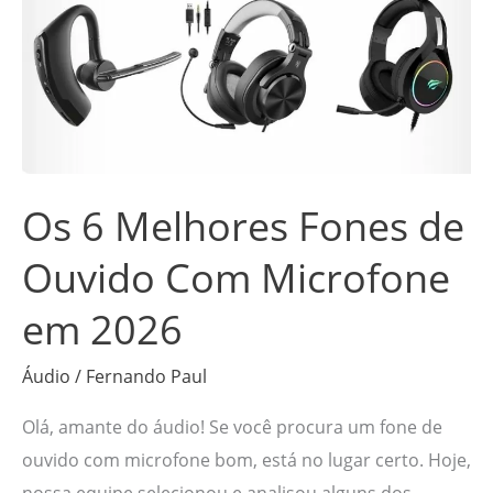
Melhores
Fones
de
Ouvido
Com
Microfone
Os 6 Melhores Fones de
em
2026
Ouvido Com Microfone
em 2026
Áudio
/
Fernando Paul
Olá, amante do áudio! Se você procura um fone de
ouvido com microfone bom, está no lugar certo. Hoje,
nossa equipe selecionou e analisou alguns dos