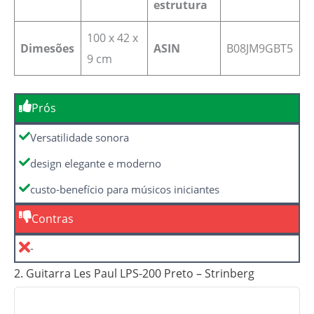
estrutura
‎100 x 42 x
Dimesões
ASIN
B08JM9GBT5
9 cm
Prós
Versatilidade sonora
design elegante e moderno
custo-benefício para músicos iniciantes
Contras
-
2. Guitarra Les Paul LPS-200 Preto – Strinberg