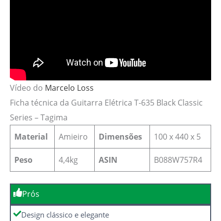
Vídeo do
Marcelo Loss
Ficha técnica da Guitarra Elétrica T-635 Black Classic
Series – Tagima
Material
Amieiro
Dimensões
‎100 x 440 x 5
Peso
4,4kg
ASIN
B088W757R4
Prós
Design clássico e elegante