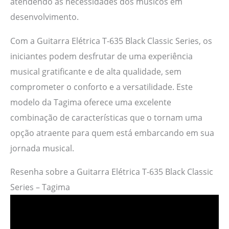
atendendo às necessidades dos músicos em
desenvolvimento.
Com a Guitarra Elétrica T-635 Black Classic Series, os
iniciantes podem desfrutar de uma experiência
musical gratificante e de alta qualidade, sem
comprometer o conforto e a versatilidade. Este
modelo da Tagima oferece uma excelente
combinação de características que o tornam uma
opção atraente para quem está embarcando em sua
jornada musical.
Resenha sobre a Guitarra Elétrica T-635 Black Classic
Series – Tagima