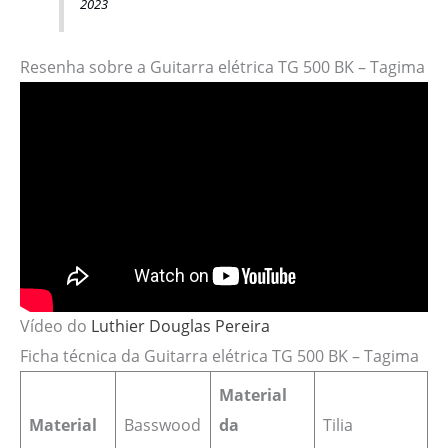
2023
Resenha sobre a Guitarra elétrica TG 500 BK – Tagima
Vídeo do
Luthier Douglas Pereira
Ficha técnica da Guitarra elétrica TG 500 BK – Tagima
Material
Material
Basswood
da
Tilia