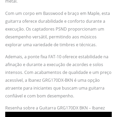
metal.
Com um corpo em Basswood e braço em Maple, esta
guitarra oferece durabilidade e conforto durante a
execução. Os captadores PSND proporcionam um
desempenho versátil, permitindo aos músicos
explorar uma variedade de timbres e técnicas.
Ademais, a ponte fixa FAT-10 oferece estabilidade na
afinação e durante a execução de acordes e solos
intensos. Com acabamentos de qualidade e um preço
acessível, a Ibanez GRG170DX-BKN é uma opção
atraente para iniciantes que buscam uma guitarra
confiável e com bom desempenho.
Resenha sobre a Guitarra GRG170DX BKN – Ibanez