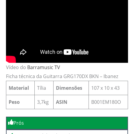
Vídeo do
Barramusic TV
Ficha técnica da Guitarra GRG170DX BKN – Ibanez
Material
Tília
Dimensões
‎107 x 10 x 43
Peso
3,7kg
ASIN
B001EM180O
Prós