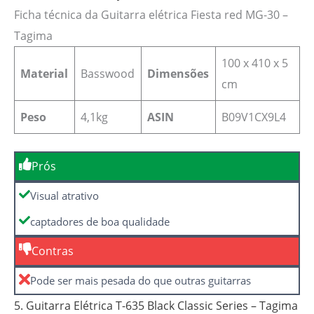
Ficha técnica da Guitarra elétrica Fiesta red MG-30 –
Tagima
‎100 x 410 x 5
Material
Basswood
Dimensões
cm
Peso
4,1kg
ASIN
B09V1CX9L4
Prós
Visual atrativo
captadores de boa qualidade
Contras
Pode ser mais pesada do que outras guitarras
5. Guitarra Elétrica T-635 Black Classic Series – Tagima