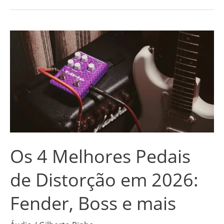
Os
4
Melhores
Pedais
de
Distorção
em
2026:
Os 4 Melhores Pedais
Fender,
Boss
de Distorção em 2026:
e
Fender, Boss e mais
mais