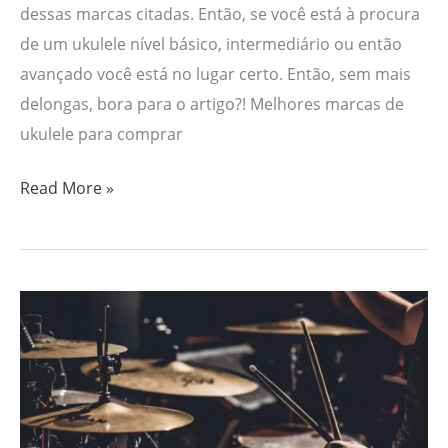
dessas marcas citadas. Então, se você está à procura
de um ukulele nível básico, intermediário ou então
avançado você está no lugar certo. Então, sem mais
delongas, bora para o artigo?! Melhores marcas de
ukulele para comprar
Read More »
Os
5
Melhores
Cursos
de