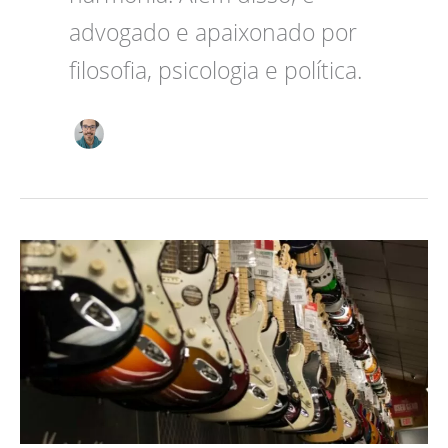
advogado e apaixonado por
filosofia, psicologia e política.
As
7
Melhores
Guitarras
Para
Iniciantes
2024: