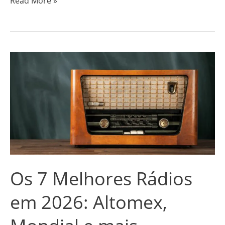
Read More »
Os
7
Melhores
Rádios
em
2026:
Altomex,
Mondial
Os 7 Melhores Rádios
e
mais
em 2026: Altomex,