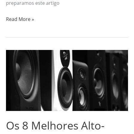
preparamos este artigo
Read More »
Os
8
Melhores
Alto-
Falantes
em
2026:
Mifa,
Os 8 Melhores Alto-
Jbl