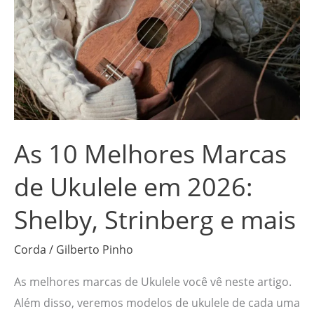
10
Melhores
Marcas
de
Ukulele
em
2026:
As 10 Melhores Marcas
Shelby,
Strinberg
de Ukulele em 2026:
e
Shelby, Strinberg e mais
mais
Corda
/
Gilberto Pinho
As melhores marcas de Ukulele você vê neste artigo.
Além disso, veremos modelos de ukulele de cada uma