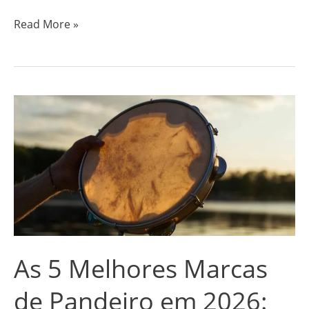
Read More »
As
5
Melhores
Marcas
de
Pandeiro
em
2026:
As 5 Melhores Marcas
Contemporânea,
Remo
de Pandeiro em 2026: