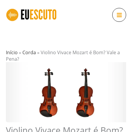
Ir
para
o
conteúdo
Início
»
Corda
»
Violino Vivace Mozart é Bom? Vale a
Pena?
Violino Vivace Mozart é Bom?