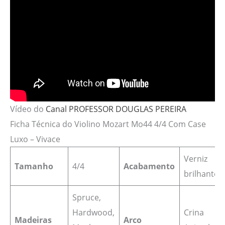
Vídeo do
Canal PROFESSOR DOUGLAS PEREIRA
Ficha Técnica do Violino Mozart Mo44 4/4 Com Case
Luxo – Vivace
Verniz
Tamanho
4/4
Acabamento
brilhante
Spruce,
Hardwood,
Crina
Madeiras
Arco