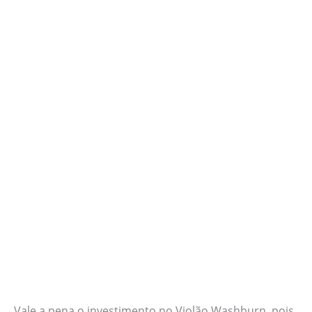
Vale a pena o investimento no Violão Washburn, pois