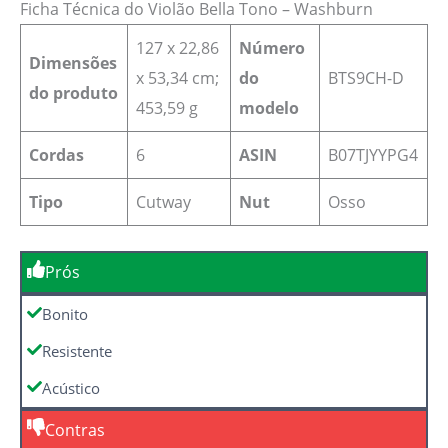
Ficha Técnica do Violão Bella Tono – Washburn
127 x 22,86
Número
Dimensões
x 53,34 cm;
do
‎BTS9CH-D
do produto
453,59 g
modelo
Cordas
6
ASIN
‎B07TJYYPG4
Tipo
Cutway
Nut
Osso
Prós
Bonito
Resistente
Acústico
Contras