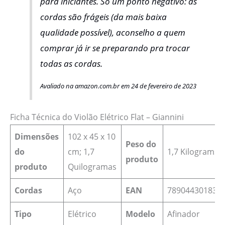
para iniciantes. Só um ponto negativo: as
cordas são frágeis (da mais baixa
qualidade possível), aconselho a quem
comprar já ir se preparando pra trocar
todas as cordas.
Avaliado na amazon.com.br em 24 de fevereiro de 2023
Ficha Técnica do Violão Elétrico Flat – Giannini
Dimensões
102 x 45 x 10
Peso do
do
cm; 1,7
1,7 Kilograms
produto
produto
Quilogramas
Cordas
Aço
EAN
‎789044301837
Tipo
Elétrico
Modelo
Afinador