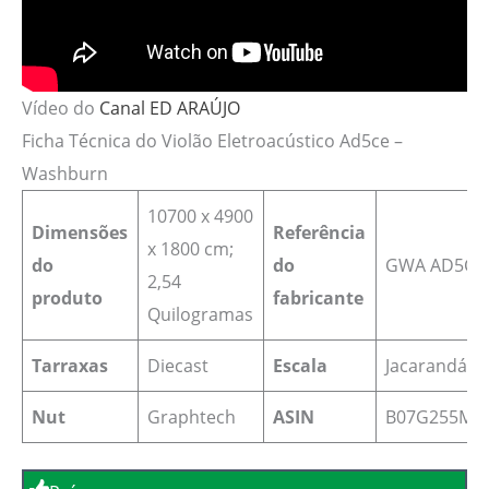
Vídeo do
Canal ED ARAÚJO
Ficha Técnica do Violão Eletroacústico Ad5ce –
Washburn
10700 x 4900
Dimensões
Referência
x 1800 cm;
do
do
‎GWA AD5CE
2,54
produto
fabricante
Quilogramas
Tarraxas
Diecast
Escala
Jacarandá
Nut
Graphtech
ASIN
B07G255MH