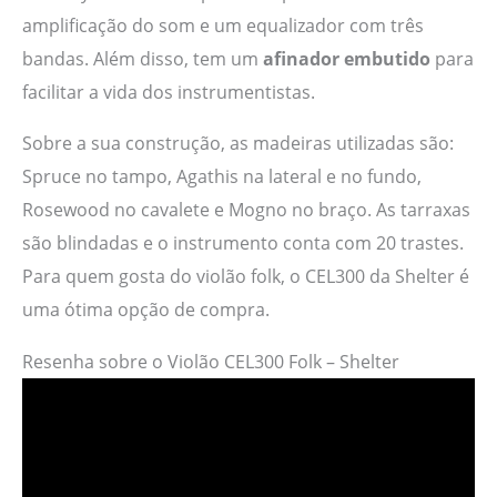
amplificação do som e um equalizador com três
bandas. Além disso, tem um
afinador embutido
para
facilitar a vida dos instrumentistas.
Sobre a sua construção, as madeiras utilizadas são:
Spruce no tampo, Agathis na lateral e no fundo,
Rosewood no cavalete e Mogno no braço. As tarraxas
são blindadas e o instrumento conta com 20 trastes.
Para quem gosta do violão folk, o CEL300 da Shelter é
uma ótima opção de compra.
Resenha sobre o Violão CEL300 Folk – Shelter