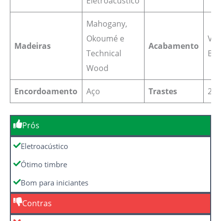
Eletroacústico
Mahogany,
Okoumé e
Ver
Madeiras
Acabamento
Technical
Bri
Wood
Encordoamento
Aço
Trastes
20
Prós
Eletroacústico
Ótimo timbre
Bom para iniciantes
Contras