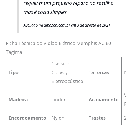
requerer um pequeno reparo no rastilho,
mas é coisa simples.
Avaliado na amazon.com.br em 3 de agosto de 2021
Ficha Técnica do Violão Elétrico Memphis AC-60 –
Tagima
Clássico
Tipo
Cutway
Tarraxas
Niq
Eletroacústico
Ver
Madeira
Linden
Acabamento
Fos
Encordoamento
Nylon
Trastes
20