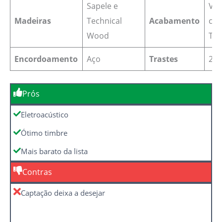
Sapele e
Ver
Madeiras
Technical
Acabamento
cor
Wood
Ta
Encordoamento
Aço
Trastes
20
Prós
Eletroacústico
Ótimo timbre
Mais barato da lista
Contras
Captação deixa a desejar