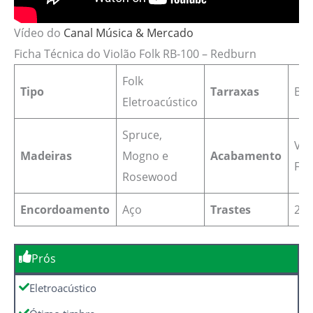
Vídeo do
Canal Música & Mercado
Ficha Técnica do Violão Folk RB-100 – Redburn
Folk
Tipo
Tarraxas
Bli
Eletroacústico
Spruce,
Ver
Madeiras
Mogno e
Acabamento
Fos
Rosewood
Encordoamento
Aço
Trastes
20
Prós
Eletroacústico