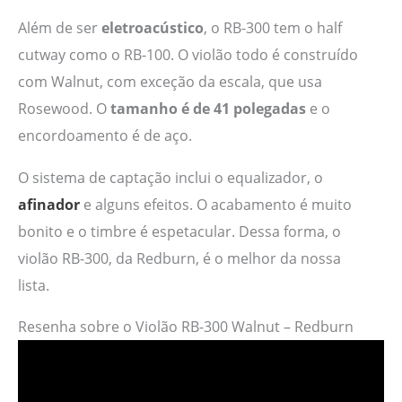
Além de ser
eletroacústico
, o RB-300 tem o half
cutway como o RB-100. O violão todo é construído
com Walnut, com exceção da escala, que usa
Rosewood. O
tamanho é de 41 polegadas
e o
encordoamento é de aço.
O sistema de captação inclui o equalizador, o
afinador
e alguns efeitos. O acabamento é muito
bonito e o timbre é espetacular. Dessa forma, o
violão RB-300, da Redburn, é o melhor da nossa
lista.
Resenha sobre o Violão RB-300 Walnut – Redburn