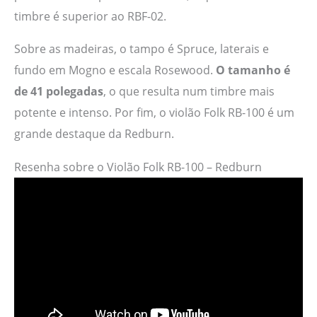
timbre é superior ao RBF-02.
Sobre as madeiras, o tampo é Spruce, laterais e
fundo em Mogno e escala Rosewood.
O tamanho é
de 41 polegadas
, o que resulta num timbre mais
potente e intenso. Por fim, o violão Folk RB-100 é um
grande destaque da Redburn.
Resenha sobre o Violão Folk RB-100 – Redburn