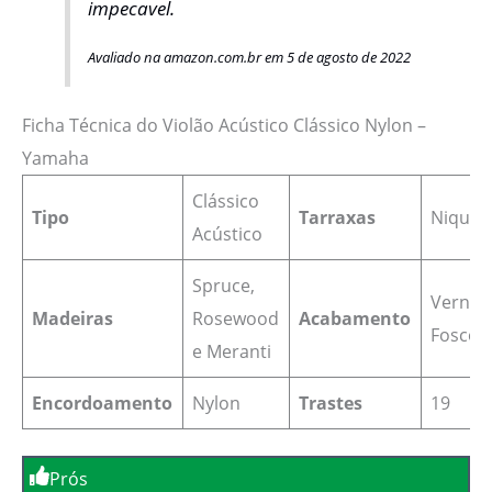
impecavel.
Avaliado na amazon.com.br em 5 de agosto de 2022
Ficha Técnica do Violão Acústico Clássico Nylon –
Yamaha
Clássico
Tipo
Tarraxas
Niquel
Acústico
Spruce,
Verniz
Madeiras
Rosewood
Acabamento
Fosco
e Meranti
Encordoamento
Nylon
Trastes
19
Prós