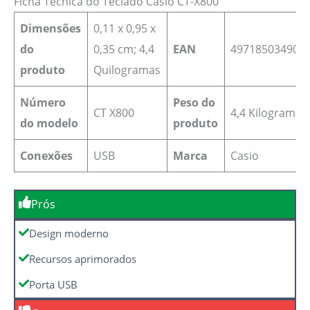
Ficha Técnica do Teclado Casio CT-X800
Dimensões
‎0,11 x 0,95 x
do
0,35 cm; 4,4
EAN
‎497185034900
produto
Quilogramas
Número
Peso do
CT X800
4,4 Kilograms
do modelo
produto
Conexões
USB
Marca
Casio
Prós
Design moderno
Recursos aprimorados
Porta USB