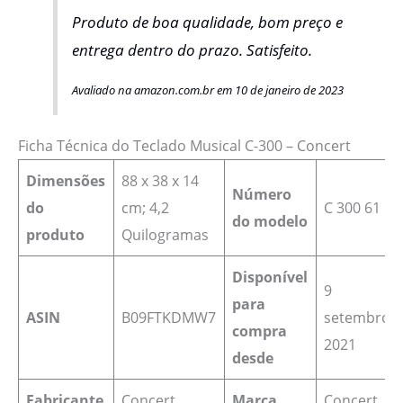
Produto de boa qualidade, bom preço e
entrega dentro do prazo. Satisfeito.
Avaliado na amazon.com.br em 10 de janeiro de 2023
Ficha Técnica do Teclado Musical C-300 – Concert
Dimensões
‎88 x 38 x 14
Número
do
cm; 4,2
‎C 300 61
do modelo
produto
Quilogramas
Disponível
9
para
ASIN
B09FTKDMW7
setembro
compra
2021
desde
Fabricante
Concert
Marca
Concert