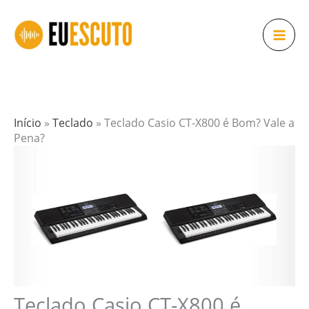
Ir
para
o
conteúdo
Início
»
Teclado
»
Teclado Casio CT-X800 é Bom? Vale a
Pena?
Teclado Casio CT-X800 é