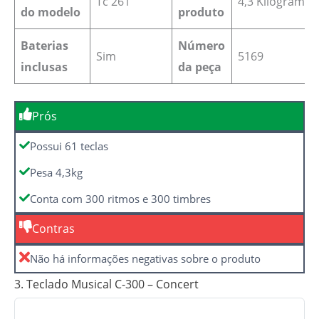
‎Tc 261
4,3 Kilograms
do modelo
produto
Baterias
Número
‎Sim
5169
inclusas
da peça
Prós
Possui 61 teclas
Pesa 4,3kg
Conta com 300 ritmos e 300 timbres
Contras
Não há informações negativas sobre o produto
3. Teclado Musical C-300 – Concert