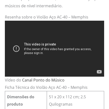
músicos de nível intermediário.
Resenha sobre o Violão Aço AC-40 – Memphis
Vídeo do
Canal Ponto do Músico
Ficha Técnica do Violão Aço AC-40 – Memphis
Dimensões
do
51 x 20 x 112 cm; 2.5
produto
Quilogramas