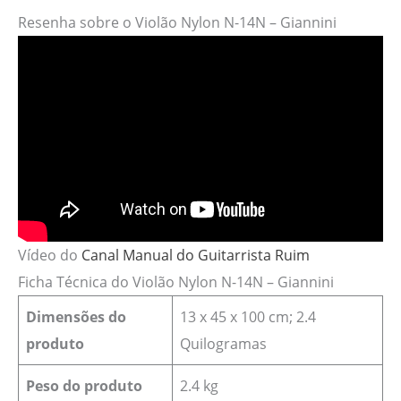
Resenha sobre o Violão Nylon N-14N – Giannini
Vídeo do
Canal Manual do Guitarrista Ruim
Ficha Técnica do Violão Nylon N-14N – Giannini
Dimensões do
‎13 x 45 x 100 cm; 2.4
produto
Quilogramas
Peso do produto
2.4 kg