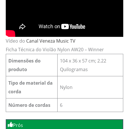
Vídeo do
Canal Veneza Music TV
Ficha Técnica do Violão Nylon AW20 – Winner
Dimensões do
‎104 x 36 x 57 cm; 2.22
produto
Quilogramas
Tipo de material da
Nylon
corda
Número de cordas
6
Prós