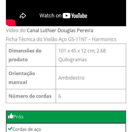
Vídeo do
Canal Luthier Douglas Pereira
Ficha Técnica do Violão Aço GS-11NT – Harmonics
Dimensões do
‎101 x 45 x 12 cm; 2.68
produto
Quilogramas
Orientação
Ambidestro
manual
Número de cordas
6
Prós
Cordas de aço