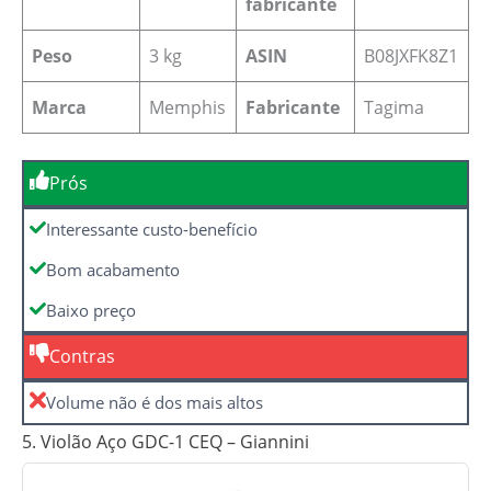
fabricante
Peso
‎3 kg
ASIN
B08JXFK8Z1
Marca
Memphis
Fabricante
‎Tagima
Prós
Interessante custo-benefício
Bom acabamento
Baixo preço
Contras
Volume não é dos mais altos
5. Violão Aço GDC-1 CEQ – Giannini