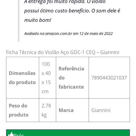
A entrega foi muito rápida. O violão
possui ótimo custo benefício. O som dele é
muito bom!
Avaliado na amazon.com.br em 12 de maio de 2022
Ficha Técnica do Violão Aço GDC-1 CEQ – Giannini
‎100
Referência
Dimensões
x 40
do
‎7890443021037
do produto
x 15
fabricante
cm
Peso do
2.78
Marca
‎Giannini
produto
kg
Prós