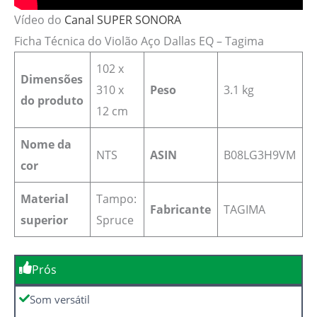
Vídeo do
Canal SUPER SONORA
Ficha Técnica do Violão Aço Dallas EQ – Tagima
‎102 x
Dimensões
310 x
Peso
3.1 kg
do produto
12 cm
Nome da
‎NTS
ASIN
‎B08LG3H9VM
cor
Material
Tampo:
Fabricante
‎TAGIMA
superior
Spruce
Prós
Som versátil