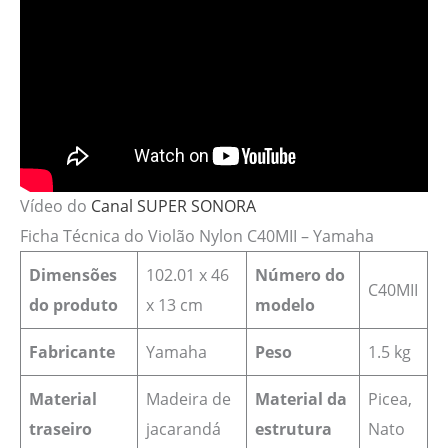
Vídeo do
Canal SUPER SONORA
Ficha Técnica do Violão Nylon C40MII – Yamaha
Dimensões
‎102.01 x 46
Número do
C40MII
do produto
x 13 cm
modelo
Fabricante
‎Yamaha
Peso
1.5 kg
Material
Madeira de
Material da
Picea,
traseiro
jacarandá
estrutura
Nato