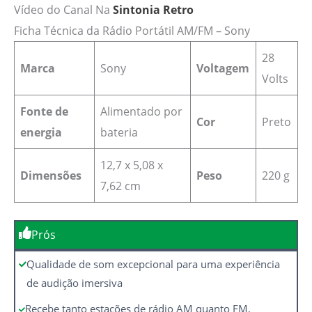
Vídeo do Canal Na
Sintonia Retro
Ficha Técnica da Rádio Portátil AM/FM – Sony
‎28
Marca
Sony
Voltagem
Volts
Fonte de
‎Alimentado por
Cor
Preto
energia
bateria
‎12,7 x 5,08 x
Dimensões
Peso
220 g
7,62 cm
Prós
Qualidade de som excepcional para uma experiência
de audição imersiva
Recebe tanto estações de rádio AM quanto FM,