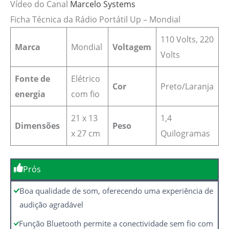
Vídeo do Canal
Marcelo Systems
Ficha Técnica da Rádio Portátil Up – Mondial
110 Volts, 220
Marca
Mondial
Voltagem
Volts
Fonte de
‎Elétrico
Cor
‎Preto/Laranja
energia
com fio
‎21 x 13
1,4
Dimensões
Peso
x 27 cm
Quilogramas
Prós
Boa qualidade de som, oferecendo uma experiência de
audição agradável
Função Bluetooth permite a conectividade sem fio com