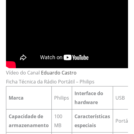
Vídeo do Canal
Eduardo Castro
Ficha Técnica da Rádio Portátil – Philips
Interface do
Marca
Philips
‎USB
hardware
Capacidade de
‎100
Características
Portátil
armazenamento
MB
especiais