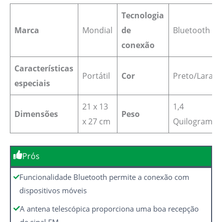
Tecnologia
Marca
Mondial
de
‎Bluetooth
conexão
Características
‎Portátil
Cor
‎Preto/Laranj
especiais
21 x 13
1,4
Dimensões
Peso
x 27 cm
Quilogramas
Prós
Funcionalidade Bluetooth permite a conexão com
dispositivos móveis
A antena telescópica proporciona uma boa recepção