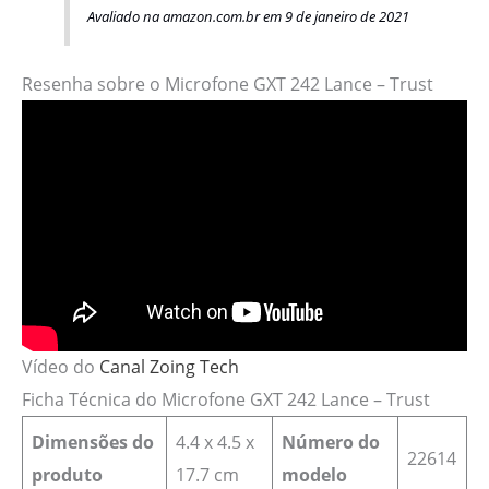
Avaliado na amazon.com.br em 9 de janeiro de 2021
Resenha sobre o Microfone GXT 242 Lance – Trust
Vídeo do
Canal Zoing Tech
Ficha Técnica do Microfone GXT 242 Lance – Trust
Dimensões do
4.4 x 4.5 x
Número do
22614
produto
17.7 cm
modelo