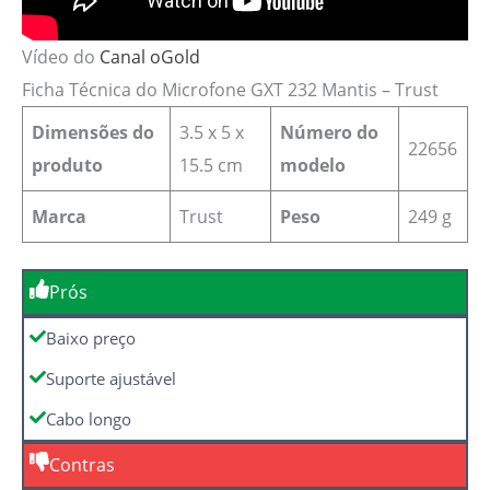
Vídeo do
Canal oGold
Ficha Técnica do Microfone GXT 232 Mantis – Trust
Dimensões do
3.5 x 5 x
Número do
‎22656
produto
15.5 cm
modelo
Marca
‎‎Trust
Peso
249 g
Prós
Baixo preço
Suporte ajustável
Cabo longo
Contras