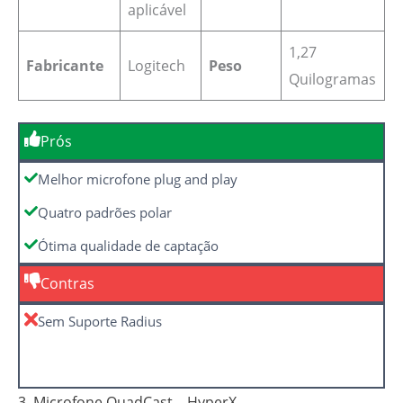
aplicável
1,27
Fabricante
‎Logitech
Peso
Quilogramas
Prós
Melhor microfone plug and play
Quatro padrões polar
Ótima qualidade de captação
Contras
Sem Suporte Radius
3. Microfone QuadCast – HyperX