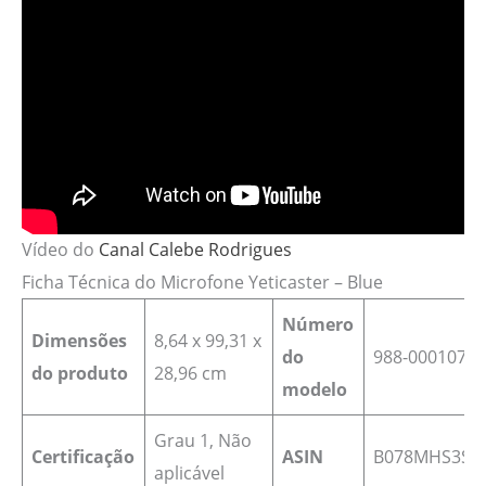
Vídeo do
Canal Calebe Rodrigues
Ficha Técnica do Microfone Yeticaster – Blue
Número
Dimensões
8,64 x 99,31 x
do
988-000107
do produto
28,96 cm
modelo
‎Grau 1, Não
Certificação
ASIN
B078MHS3SC
aplicável