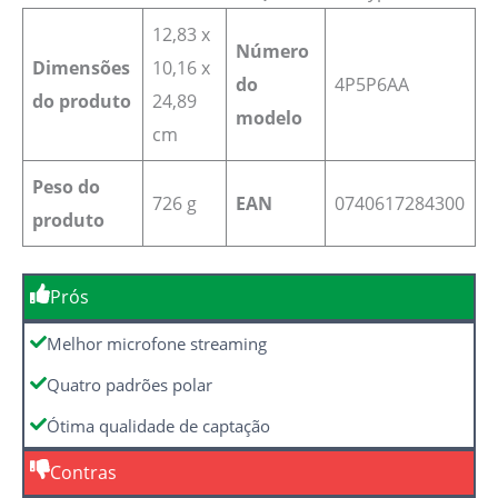
‎12,83 x
Número
Dimensões
10,16 x
do
‎4P5P6AA
do produto
24,89
modelo
cm
Peso do
‎726 g
EAN
0740617284300
produto
Prós
Melhor microfone streaming
Quatro padrões polar
Ótima qualidade de captação
Contras