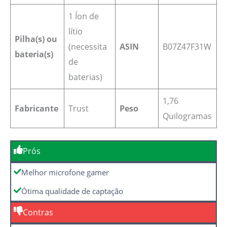
1 Íon de
lítio
Pilha(s) ou
(necessita
ASIN
B07Z47F31W
bateria(s)
de
baterias)
1,76
Fabricante
Trust
Peso
Quilogramas
Prós
Melhor microfone gamer
Ótima qualidade de captação
Contras