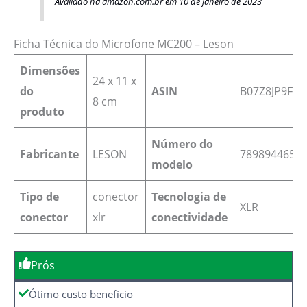
Avaliado na amazon.com.br em 10 de janeiro de 2023
Ficha Técnica do Microfone MC200 – Leson
Dimensões
‎24 x 11 x
do
ASIN
B07Z8JP9FL
8 cm
produto
Número do
Fabricante
LESON
‎7898944651
modelo
Tipo de
conector
Tecnologia de
XLR
conector
xlr
conectividade
Prós
Ótimo custo benefício