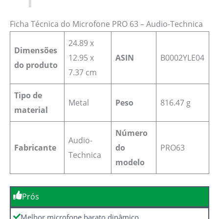
Ficha Técnica do Microfone PRO 63 – Audio-Technica
‎24.89 x
Dimensões
12.95 x
ASIN
‎B0002YLE04
do produto
7.37 cm
Tipo de
Metal
Peso
816.47 g
material
Número
Audio-
Fabricante
do
‎PRO63
Technica
modelo
Prós
Melhor microfone barato dinâmico