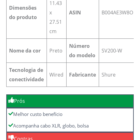
11.43
Dimensões
x
ASIN
B004AE3W8O
do produto
27.51
cm
Número
Nome da cor
‎Preto
SV200-W
do modelo
Tecnologia de
Wired
Fabricante
‎Shure
conectividade
Prós
Melhor custo benefício
Acompanha cabo XLR, globo, bolsa
Contras