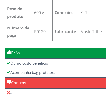
Peso do
600 g
Conexões
‎XLR
produto
Número da
P0120
Fabricante
‎Music Tribe
peça
Prós
Ótimo custo benefício
Acompanha bag protetora
Contras
-