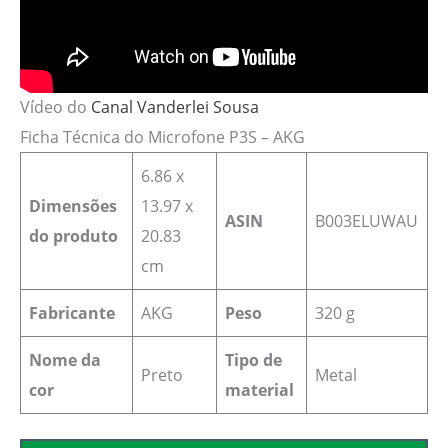
Vídeo do
Canal Vanderlei Sousa
Ficha Técnica do Microfone P3S – AKG
6.86 x
Dimensões
13.97 x
ASIN
‎B003ELUWAU
do produto
20.83
cm
Fabricante
AKG
Peso
320 g
Nome da
Tipo de
‎Preto
Metal
cor
material