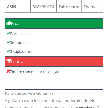
ASIN
‎B08K981FF4
Fabricante
Thomaz
Prós
Preço baixo
Stratocaster
3 captadores
Contras
Timbre com menor resolução
Para que serve a Guitarra?
A guitarra é um instrumento da modernidade. Nos
tempos remotos, os instrumentos eram
rústicos
. Os