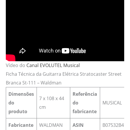
Vídeo do
Canal EVOLUTEL Musical
Ficha Técnica da Guitarra Elétrica Stratocaster Street
Branca St-111 – Waldman
Dimensões
Referência
7 x 108 x 44
do
do
MUSICAL
cm
produto
fabricante
Fabricante
WALDMAN
ASIN
‎B07532B45