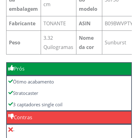
cm
embalagem
modelo
Fabricante
‎TONANTE
ASIN
‎B09BWVPTYJ
3.32
Nome
Peso
‎Sunburst
Quilogramas
da cor
Prós
Ótimo acabamento
Stratocaster
3 captadores single coil
Contras
-