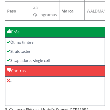
3.5
Peso
Marca
WALDMAN
Quilogramas
Prós
Ótimo timbre
Stratocaster
3 captadores single coil
Contras
-
3. Guitarra Elétrica Muriel’s Sunset GTRS1954 –