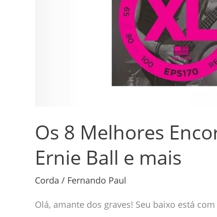
em
2026:
D’Addario,
Ernie
Ball
e
mais
Os 8 Melhores Enco
Ernie Ball e mais
Corda
/
Fernando Paul
Olá, amante dos graves! Seu baixo está com