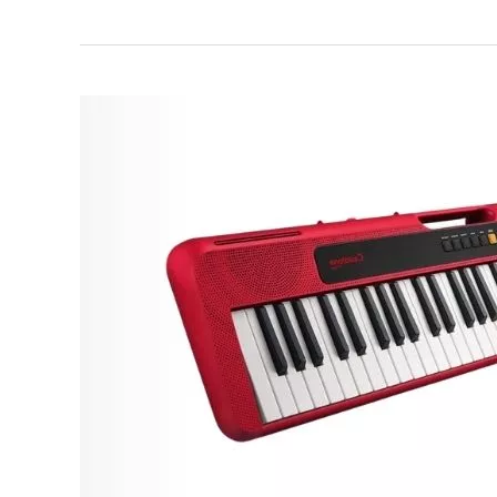
Os
4
Melhores
Teclados
Musicais
Baratos
em
2026:
Casio,
Yamaha
e