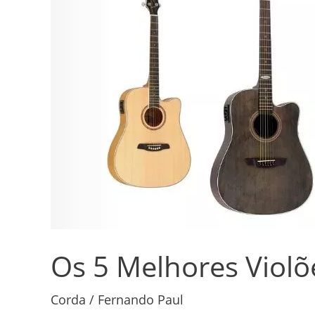
Melhores
Violões
Strinberg
em
2026
Os 5 Melhores Violõ
Corda
/
Fernando Paul