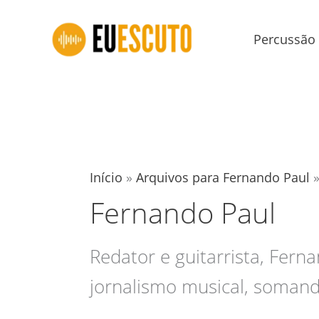
Ir
para
Percussão
o
conteúdo
Início
»
Arquivos para Fernando Paul
Fernando Paul
Redator e guitarrista, Fer
jornalismo musical, somand