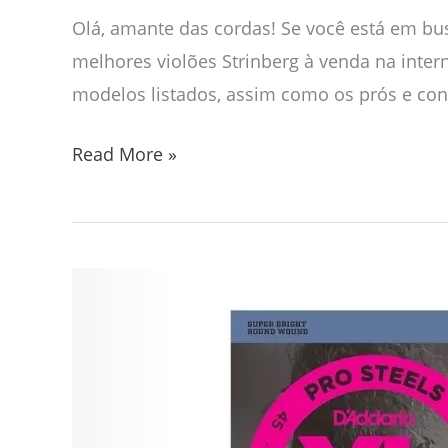
Olá, amante das cordas! Se você está em bus
melhores violões Strinberg à venda na intern
modelos listados, assim como os prós e con
Read More »
Os
8
Melhores
Encordoamentos
para
Baixo