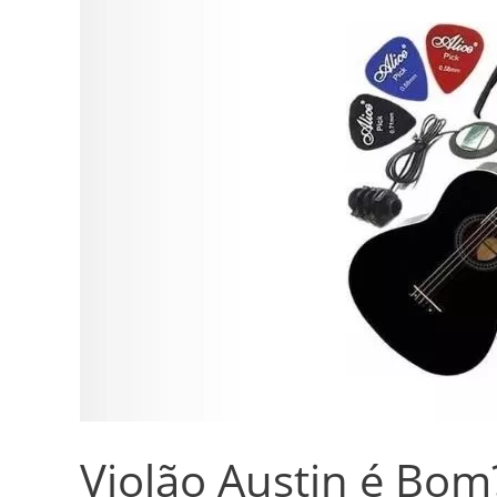
Austin
é
Bom?
Vale
a
Pena?
Violão Austin é Bom