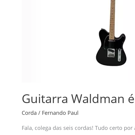
Vale
a
Pena?
Guitarra Waldman é
Corda
/
Fernando Paul
Fala, colega das seis cordas! Tudo certo po